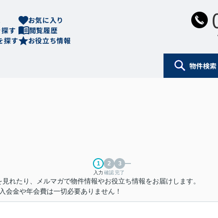
ム
お気に入り
を探す
閲覧履歴
を探す
お役立ち情報
物件検索
入力
確認
完了
を見れたり、メルマガで物件情報やお役立ち情報をお届けします。
入会金や年会費は一切必要ありません！