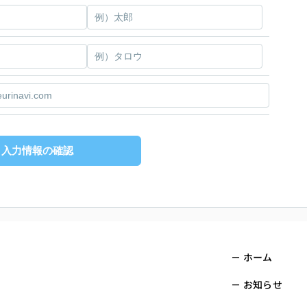
入力情報の確認
－ ホーム
－ お知らせ