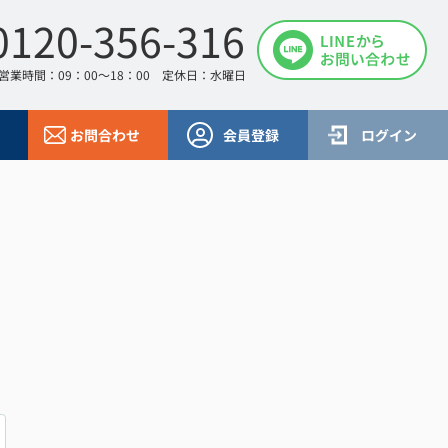
0120-356-316
営業時間：09：00～18：00 定休日：水曜日
お問合わせ
会員登録
ログイン