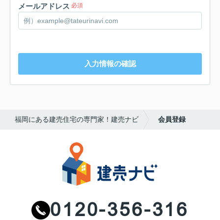
メールアドレス
必須
必須
入力情報の確認
福岡にある建売住宅の専門家！建売ナビ
会員登録
必須
任意
0120-356-316
万円