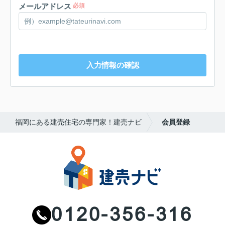
メールアドレス
必須
必須
入力情報の確認
福岡にある建売住宅の専門家！建売ナビ
会員登録
必須
任意
0120-356-316
万円