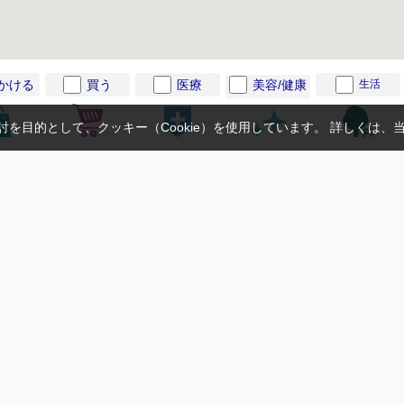
かける
買う
医療
美容/健康
生活
を目的として、クッキー（Cookie）を使用しています。
詳しくは、
－ ホーム
－ お知らせ
－ お役立ち情報
－ 建売ナビとは
16