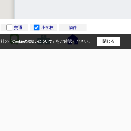
交通
小学校
物件
当社の
をご確認ください。
閉じる
「Cookieの取扱いについて」
－ 学区検索
－ プライバシーポリシー
－ エリア検索
－ 利用規約
－ こだわり検索
－ お問合わせ