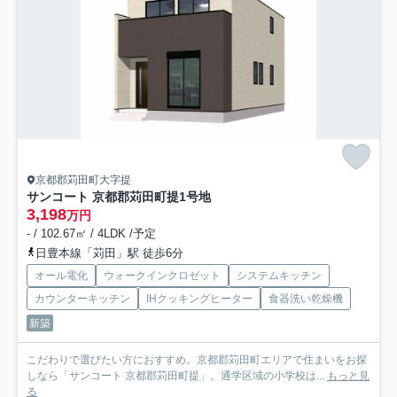
京都郡苅田町大字提
サンコート 京都郡苅田町提
1号地
3,198
万円
- / 102.67㎡ / 4LDK /予定
日豊本線「苅田」駅 徒歩6分
オール電化
ウォークインクロゼット
システムキッチン
カウンターキッチン
IHクッキングヒーター
食器洗い乾燥機
新築
こだわりで選びたい方におすすめ。京都郡苅田町エリアで住まいをお探
しなら「サンコート 京都郡苅田町提」。通学区域の小学校は...
もっと見
る