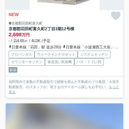
NEW
京都郡苅田町富久町
京都郡苅田町富久町2丁目3期
12号棟
2,698
万円
- / 114.65㎡ / 4LDK /予定
日豊本線「苅田」駅 徒歩28分
日豊本線「小波瀬西工大前」駅 徒歩26分
プロパンガス
ウォークインクロゼット
システムキッチン
カウンターキッチン
食器洗い乾燥機
バス・トイレ別
新築
福岡県内で多数の不動産取引で経験を積んだ不動産のプロ集団「大英不
動産販売」のスタッフが、皆さまのマイホーム探しをお手伝い...
もっと
見る