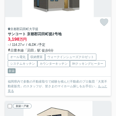
京都郡苅田町大字提
サンコート 京都郡苅田町提
2号地
3,198
万円
- / 114.27㎡ / 4LDK /予定
日豊本線「苅田」駅 徒歩6分
オール電化
収納豊富
ウォークインシューズクロゼット
システムキッチン
カウンターキッチン
IHクッキングヒーター
新築
福岡県内で多数の不動産取引で経験を積んだ不動産のプロ集団「大英不
動産販売」のスタッフが、皆さまのマイホーム探しをお手伝い...
もっと
見る
新築一戸建