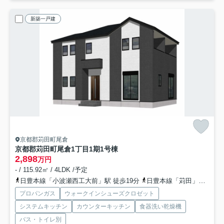
新築一戸建
京都郡苅田町尾倉
京都郡苅田町尾倉1丁目1期
1号棟
2,898
万円
- / 115.92㎡ / 4LDK /予定
日豊本線「小波瀬西工大前」駅 徒歩19分
日豊本線「苅田」駅 徒歩31分
プロパンガス
ウォークインシューズクロゼット
システムキッチン
カウンターキッチン
食器洗い乾燥機
バス・トイレ別