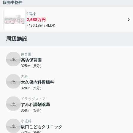
販売中物件
1号棟
2,688万円
- / 96.18㎡ / 4LDK
周辺施設
保育園
高坊保育園
325ｍ（5分）
内科
大久保内科胃腸科
328ｍ（5分）
ドラッグストア
すみれ調剤薬局
358ｍ（5分）
小児科
坂口こどもクリニック
442ｍ（6分）