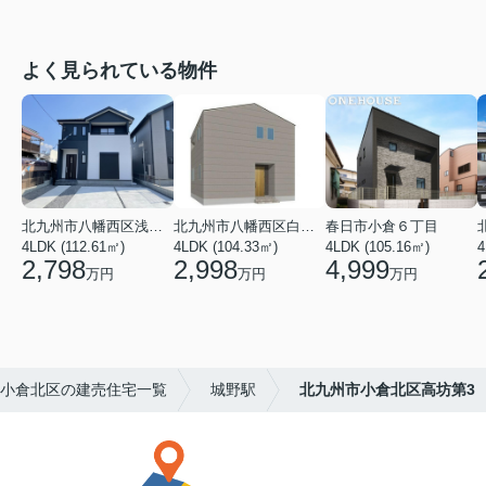
よく見られている物件
北九州市八幡西区浅川台３丁目
北九州市八幡西区白岩町
春日市小倉６丁目
4LDK (112.61㎡)
4LDK (104.33㎡)
4LDK (105.16㎡)
4
2,798
2,998
4,999
万円
万円
万円
小倉北区の建売住宅一覧
城野駅
北九州市小倉北区高坊第3