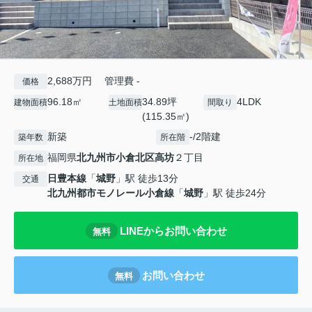
2,688万円 管理費 -
価格
96.18㎡
34.89坪
4LDK
建物面積
土地面積
間取り
(115.35㎡)
新築
-/2階建
築年数
所在階
福岡県
北九州市小倉北区
高坊
２丁目
所在地
日豊本線
「
城野
」駅 徒歩13分
交通
北九州都市モノレール小倉線
「
城野
」駅 徒歩24分
LINEからお問い合わせ
無料
お問い合わせ
無料