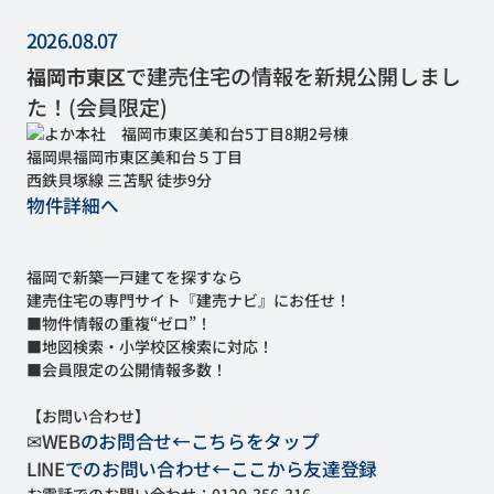
ご
探
2026.08.07
で建売住宅の情報を新規公開しまし
福岡市東区
た！(会員限定)
福岡県福岡市東区美和台５丁目
西鉄貝塚線 三苫駅 徒歩9分
物件詳細へ
福岡で新築一戸建てを探すなら
建売住宅の専門サイト『建売ナビ』にお任せ！
■物件情報の重複“ゼロ”！
■地図検索・小学校区検索に対応！
■会員限定の公開情報多数！
【お問い合わせ】
✉
WEB
のお問合せ←こちらをタップ
LINE
でのお問い合わせ←ここから友達登録
お電話でのお問い合わせ：
0120-356-316