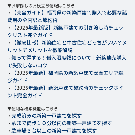
▼お家探しのお役立ち情報はこちら！
【完全ガイド】福岡県の新築戸建て購入で必要な諸
・
費用の全内訳と節約術
【
2025
年最新版】新築戸建ての引き渡し時チェッ
・
クリスト完全ガイド
【徹底比較】新築住宅と中古住宅どっちがいい？メ
・
リットデメリットを徹底解説
知って得する！借入限度額について｜新築建売購入
・
で失敗しない
コツ
【
2025
年最新】福岡県の新築戸建て安全エリア選
・
びガイド
【
2025
年最新】新築戸建て契約時のチェックポイ
・
ント完全ガイド
▼便利な検索機能はこちら！
完成済みの新築一戸建てを探す
・
駅まで徒歩１０分以内の新築一戸建てを探す
・
駐車場３台以上の新築一戸建てを探す
・