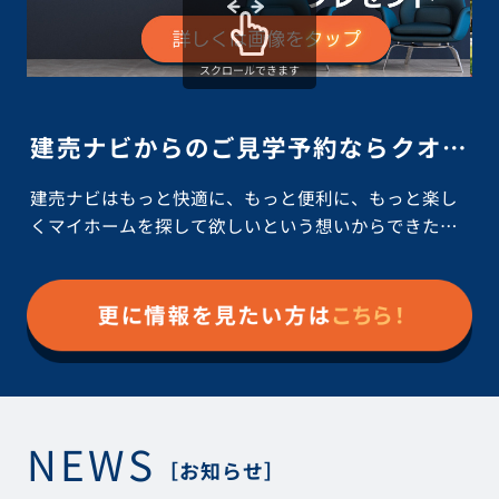
スクロールできます
建売ナビからのご見学予約ならクオカードペイ10,000円分プレゼント！
建売ナビはもっと快適に、もっと便利に、もっと楽し
念
くマイホームを探して欲しいという想いからできた建
自
売住宅専門の検索サイトです。新築戸建ての情報を探
お
しやすくしただけでなく、マイホームを探している最
文
中にも楽しみを感じて欲しいと考え、ご家族でちょっ
る
とした贅沢ができるようにプレゼントをご用意いたし
た
ました。 ぜひこの機会に少しでも気になっている物件
す
があれば建売ナビからお問い合わせください♪ 建売住
か
宅を検索したい方はこちら 建売ナビで見学予約する３
の
NEWS
つのメリット 1. 一括見学 建売ナビに載っ...
か
［お知らせ］
し