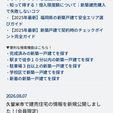
知って得する！借入限度額について｜新築建売購入
・
で失敗しない
コツ
【
2025
年最新】福岡県の新築戸建て安全エリア選
・
びガイド
【
2025
年最新】新築戸建て契約時のチェックポイ
・
ント完全ガイド
▼便利な検索機能はこちら！
完成済みの新築一戸建てを探す
・
駅まで徒歩１０分以内の新築一戸建てを探す
・
駐車場３台以上の新築一戸建てを探す
・
学校区で新築一戸建てを探す
・
新着の新築一戸建てを探す
・
2026.08.07
で建売住宅の情報を新規公開しまし
久留米市
た！(会員限定)