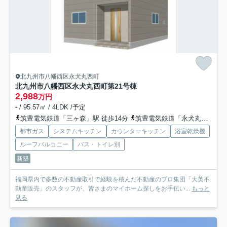
北九州市八幡西区永犬丸西町
北九州市八幡西区永犬丸西町第2
1号棟
2,988
万円
- / 95.57㎡ / 4LDK /予定
筑豊電気鉄道「三ヶ森」駅 徒歩14分
筑豊電気鉄道「永犬丸」駅 徒歩16分
都市ガス
システムキッチン
カウンターキッチン
浴室乾燥機
ルーフバルコニー
バス・トイレ別
新築
福岡県内で多数の不動産取引で経験を積んだ不動産のプロ集団「大英不
動産販売」のスタッフが、皆さまのマイホーム探しをお手伝い...
もっと
見る