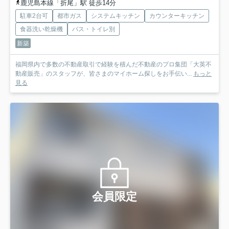
鹿児島本線「折尾」駅 徒歩14分
駐車2台可
都市ガス
システムキッチン
カウンターキッチン
食器洗い乾燥機
バス・トイレ別
新築
福岡県内で多数の不動産取引で経験を積んだ不動産のプロ集団「大英不
動産販売」のスタッフが、皆さまのマイホーム探しをお手伝い...
もっと
見る
会員限定