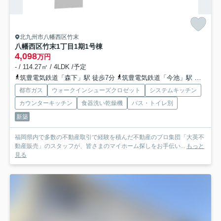
北九州市八幡西区竹末
八幡西区竹末1丁目1期
1号棟
4,098
万円
- / 114.27㎡ / 4LDK /予定
筑豊電気鉄道「森下」駅 徒歩7分
筑豊電気鉄道「今池」駅 徒歩9分
都市ガス
ウォークインシューズクロゼット
システムキッチン
カウンターキッチン
食器洗い乾燥機
バス・トイレ別
新築
福岡県内で多数の不動産取引で経験を積んだ不動産のプロ集団「大英不
動産販売」のスタッフが、皆さまのマイホーム探しをお手伝い...
もっと
見る