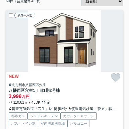
69
件（会員物件 43件）
新築一戸建
NEW
北九州市八幡西区穴生
八幡西区穴生1丁目1期
2号棟
3,998
万円
- / 110.81㎡ / 4LDK /予定
筑豊電気鉄道「穴生」駅 徒歩5分
筑豊電気鉄道「萩原」駅 徒歩6分
都市ガス
システムキッチン
カウンターキッチン
バス・トイレ別
室内洗濯機置場
バルコニー