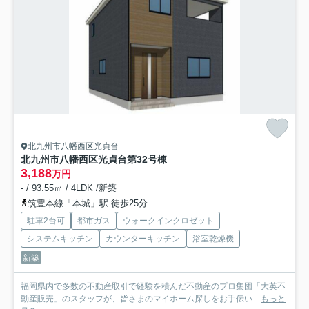
北九州市八幡西区光貞台
北九州市八幡西区光貞台第3
2号棟
3,188
万円
- / 93.55㎡ / 4LDK /新築
筑豊本線「本城」駅 徒歩25分
駐車2台可
都市ガス
ウォークインクロゼット
システムキッチン
カウンターキッチン
浴室乾燥機
新築
福岡県内で多数の不動産取引で経験を積んだ不動産のプロ集団「大英不
動産販売」のスタッフが、皆さまのマイホーム探しをお手伝い...
もっと