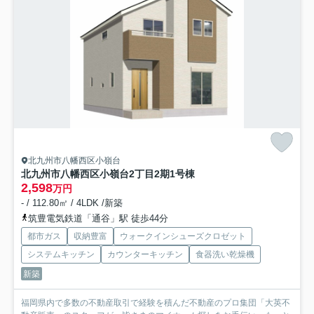
北九州市八幡西区小嶺台
北九州市八幡西区小嶺台2丁目2期
1号棟
2,598
万円
- / 112.80㎡ / 4LDK /新築
筑豊電気鉄道「通谷」駅 徒歩44分
都市ガス
収納豊富
ウォークインシューズクロゼット
システムキッチン
カウンターキッチン
食器洗い乾燥機
新築
福岡県内で多数の不動産取引で経験を積んだ不動産のプロ集団「大英不