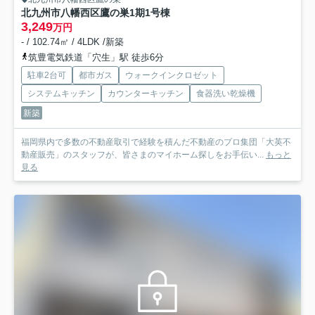
北九州市八幡西区鷹の巣1期
1号棟
3,249
万円
- / 102.74㎡ / 4LDK /新築
筑豊電気鉄道「穴生」駅 徒歩6分
駐車2台可
都市ガス
ウォークインクロゼット
システムキッチン
カウンターキッチン
食器洗い乾燥機
新築
福岡県内で多数の不動産取引で経験を積んだ不動産のプロ集団「大英不
動産販売」のスタッフが、皆さまのマイホーム探しをお手伝い...
もっと
見る