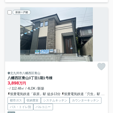
新築一戸建
北九州市八幡西区青山
八幡西区青山3丁目1期
1号棟
3,898
万円
- / 112.48㎡ / 4LDK /新築
筑豊電気鉄道「萩原」駅 徒歩13分
筑豊電気鉄道「穴生」駅 徒歩17分
都市ガス
収納豊富
システムキッチン
カウンターキッチン
バス・トイレ別
バルコニー