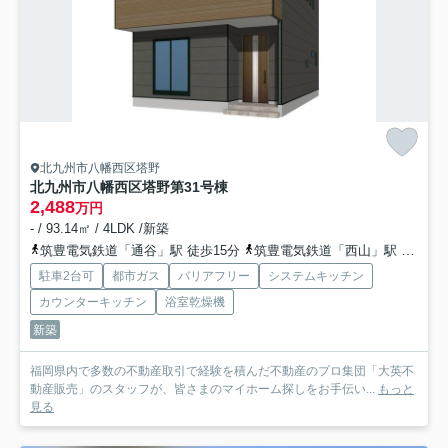
北九州市八幡西区塔野
北九州市八幡西区塔野第3
1号棟
2,488
万円
- / 93.14㎡ / 4LDK /新築
筑豊電気鉄道「通谷」駅 徒歩15分
筑豊電気鉄道「西山」駅 徒歩17分
駐車2台可
都市ガス
バリアフリー
システムキッチン
カウンターキッチン
浴室乾燥機
新築
福岡県内で多数の不動産取引で経験を積んだ不動産のプロ集団「大英不
動産販売」のスタッフが、皆さまのマイホーム探しをお手伝い...
もっと
見る