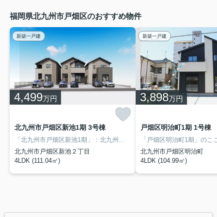
福岡県北九州市戸畑区のおすすめ物件
新築一戸建
新築一戸建
4,499
3,898
万円
万円
北九州市戸畑区新池1期 3号棟
戸畑区明治町1期 1号棟
「北九州市戸畑区新池1期」：北九州市戸畑区エリアの新居にピッタリ。セブンイレブン 戸畑新池3丁目店まで徒歩6分と近場にコンビニがあるのもポイント。来訪者を確認できる、TVインターホン付きです。大英不動産販売では、北九州市戸畑区を中心に豊富な不動産情報をご用意しております。お引っ越しをお考えなら、お気軽にご連絡ください。
北九州市戸畑区新池２丁目
北九州市戸畑区明治町
4LDK (111.04㎡)
4LDK (104.99㎡)