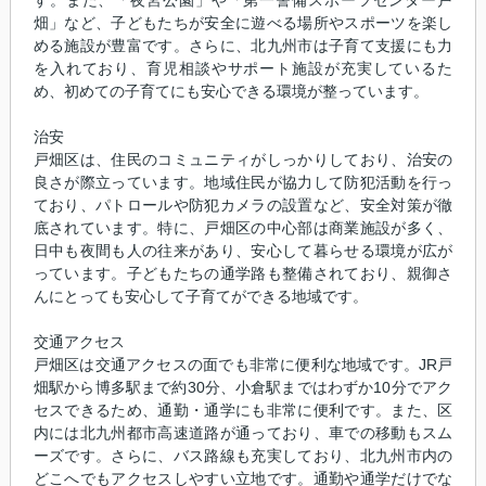
畑」など、子どもたちが安全に遊べる場所やスポーツを楽し
める施設が豊富です。さらに、北九州市は子育て支援にも力
を入れており、育児相談やサポート施設が充実しているた
め、初めての子育てにも安心できる環境が整っています。
治安
戸畑区は、住民のコミュニティがしっかりしており、治安の
良さが際立っています。地域住民が協力して防犯活動を行っ
ており、パトロールや防犯カメラの設置など、安全対策が徹
底されています。特に、戸畑区の中心部は商業施設が多く、
日中も夜間も人の往来があり、安心して暮らせる環境が広が
っています。子どもたちの通学路も整備されており、親御さ
んにとっても安心して子育てができる地域です。
交通アクセス
戸畑区は交通アクセスの面でも非常に便利な地域です。JR戸
畑駅から博多駅まで約30分、小倉駅まではわずか10分でアク
セスできるため、通勤・通学にも非常に便利です。また、区
内には北九州都市高速道路が通っており、車での移動もスム
ーズです。さらに、バス路線も充実しており、北九州市内の
どこへでもアクセスしやすい立地です。通勤や通学だけでな