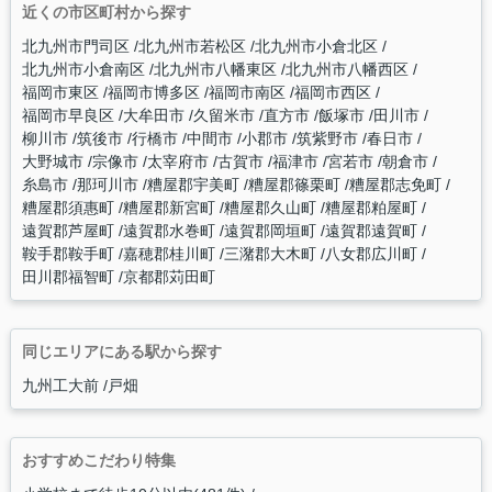
近くの市区町村から探す
北九州市門司区
北九州市若松区
北九州市小倉北区
北九州市小倉南区
北九州市八幡東区
北九州市八幡西区
福岡市東区
福岡市博多区
福岡市南区
福岡市西区
福岡市早良区
大牟田市
久留米市
直方市
飯塚市
田川市
柳川市
筑後市
行橋市
中間市
小郡市
筑紫野市
春日市
大野城市
宗像市
太宰府市
古賀市
福津市
宮若市
朝倉市
糸島市
那珂川市
糟屋郡宇美町
糟屋郡篠栗町
糟屋郡志免町
糟屋郡須惠町
糟屋郡新宮町
糟屋郡久山町
糟屋郡粕屋町
遠賀郡芦屋町
遠賀郡水巻町
遠賀郡岡垣町
遠賀郡遠賀町
鞍手郡鞍手町
嘉穂郡桂川町
三潴郡大木町
八女郡広川町
田川郡福智町
京都郡苅田町
同じエリアにある駅から探す
九州工大前
戸畑
おすすめこだわり特集