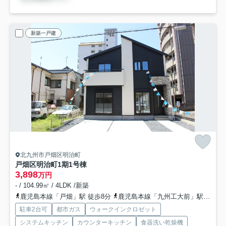
新築一戸建
北九州市戸畑区明治町
戸畑区明治町1期
1号棟
3,898
万円
- / 104.99㎡ / 4LDK /新築
鹿児島本線「戸畑」駅 徒歩8分
鹿児島本線「九州工大前」駅 徒歩22分
駐車2台可
都市ガス
ウォークインクロゼット
システムキッチン
カウンターキッチン
食器洗い乾燥機