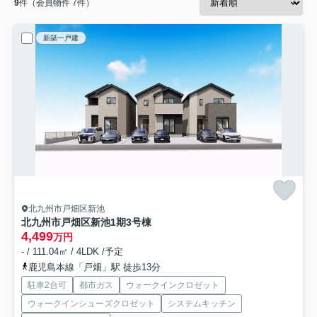
9
件（会員物件 7件）
新築一戸建
北九州市戸畑区新池
北九州市戸畑区新池1期
3号棟
4,499
万円
- / 111.04㎡ / 4LDK /予定
鹿児島本線「戸畑」駅 徒歩13分
駐車2台可
都市ガス
ウォークインクロゼット
ウォークインシューズクロゼット
システムキッチン