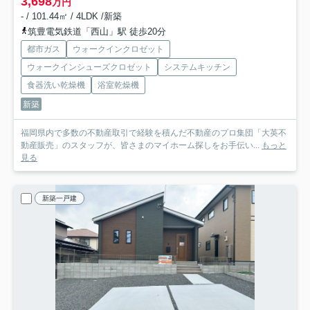
3,698
万円
- / 101.44㎡ / 4LDK /新築
筑豊電気鉄道「西山」駅 徒歩20分
都市ガス
ウォークインクロゼット
ウォークインシューズクロゼット
システムキッチン
食器洗い乾燥機
浴室乾燥機
新築
福岡県内で多数の不動産取引で経験を積んだ不動産のプロ集団「大英不
動産販売」のスタッフが、皆さまのマイホーム探しをお手伝い...
もっと
見る
新築一戸建