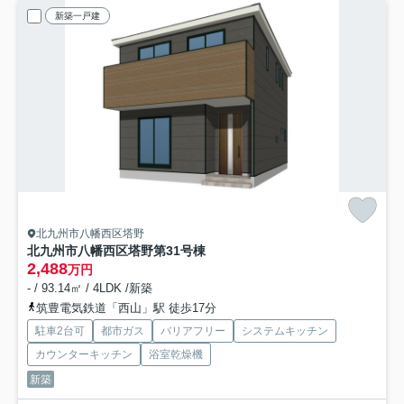
新築一戸建
北九州市八幡西区塔野
北九州市八幡西区塔野第3
1号棟
2,488
万円
- / 93.14㎡ / 4LDK /新築
筑豊電気鉄道「西山」駅 徒歩17分
駐車2台可
都市ガス
バリアフリー
システムキッチン
カウンターキッチン
浴室乾燥機
新築