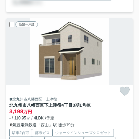
新築一戸建
北九州市八幡西区下上津役
北九州市八幡西区下上津役4丁目3期
1号棟
3,198
万円
- / 110.95㎡ / 4LDK /予定
筑豊電気鉄道「西山」駅 徒歩19分
駐車2台可
都市ガス
ウォークインシューズクロゼット