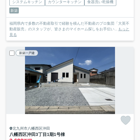
システムキッチン
カウンターキッチン
食器洗い乾燥機
新築
福岡県内で多数の不動産取引で経験を積んだ不動産のプロ集団「大英不
動産販売」のスタッフが、皆さまのマイホーム探しをお手伝い...
もっと
見る
新築一戸建
北九州市八幡西区沖田
八幡西区沖田3丁目1期
1号棟