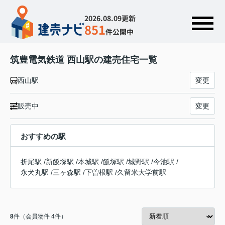
2026.08.09更新
851
件公開中
筑豊電気鉄道 西山駅の建売住宅一覧
西山駅
変更
販売中
変更
おすすめの駅
折尾駅
/
新飯塚駅
/
本城駅
/
飯塚駅
/
城野駅
/
今池駅
/
永犬丸駅
/
三ヶ森駅
/
下曽根駅
/
久留米大学前駅
8
件（会員物件 4件）