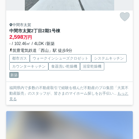
中間市太賀
中間市太賀2丁目2期
1号棟
2,598
万円
- / 102.46㎡ / 4LDK /新築
筑豊電気鉄道「西山」駅 徒歩9分
都市ガス
ウォークインシューズクロゼット
システムキッチン
カウンターキッチン
食器洗い乾燥機
浴室乾燥機
新築
福岡県内で多数の不動産取引で経験を積んだ不動産のプロ集団「大英不
動産販売」のスタッフが、皆さまのマイホーム探しをお手伝い...
もっと
見る