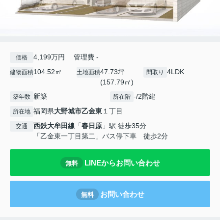
4,199万円 管理費 -
価格
104.52㎡
47.73坪
4LDK
建物面積
土地面積
間取り
(157.79㎡)
新築
-/2階建
築年数
所在階
福岡県
大野城市
乙金東
１丁目
所在地
西鉄大牟田線
「
春日原
」駅 徒歩35分
交通
「乙金東一丁目第二」バス停下車 徒歩2分
LINEからお問い合わせ
無料
お問い合わせ
無料