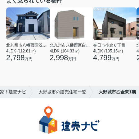
よく見られている物件
北九州市八幡西区浅川台３丁目
北九州市八幡西区白岩町
春日市小倉６丁目
4LDK (112.61㎡)
4LDK (104.33㎡)
4LDK (105.16㎡)
4
2,798
2,998
4,799
万円
万円
万円
家！建売ナビ
大野城市の建売住宅一覧
大野城市乙金東1期