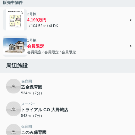
販売中物件
2号棟
4,199万円
- / 104.52㎡ / 4LDK
1号棟
会員限定
会員限定
/
会員限定
/
会員限定
会員限定">
周辺施設
保育園
乙金保育園
534ｍ（7分）
スーパー
トライアル GO 大野城店
543ｍ（7分）
保育園
このみ保育園