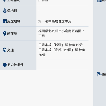
-
借地料
第一種中高層住居専用
用途地域
福岡県
北九州市小倉南区
若園
２
所在地
丁目
日豊本線
「
城野
」駅 徒歩19分
日豊本線
「
安部山公園
」駅 徒歩
交通
20分
その他条件
設