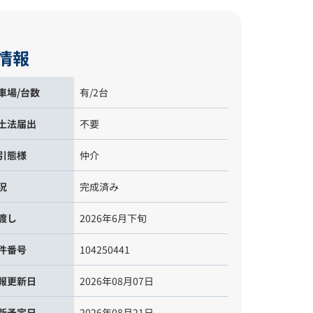
情報
有/2台
車場/台数
不要
土法届出
仲介
引態様
完成済み
況
2026年6月下旬
渡し
104250441
件番号
2026年08月07日
報更新日
2026年08月21日
新予定日