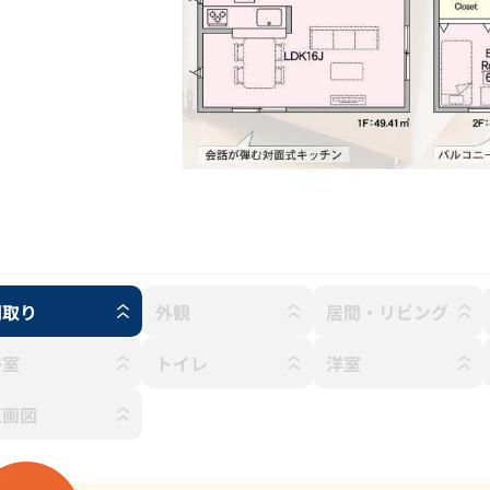
間取り
外観
居間・リビング
浴室
トイレ
洋室
区画図