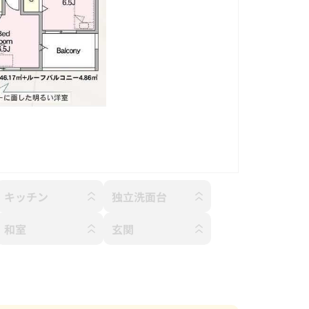
キッチン
独立洗面台
和室
玄関