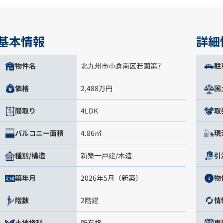
基本情報
詳細
北九州市小倉南区若園第7
物件名
駐
2,488万円
価格
国
4LDK
間取り
取
4.86㎡
バルコニー面積
現
新築一戸建/木造
種別/構造
引
2026年5月（新築）
築年月
物
2階建
階数
情
所有権
土地権利
更