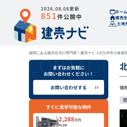
2026.08.08更新
ホー
851
件公開中
建売
土地
福岡にある建売住宅の専門家！建売ナビ
北九州市小倉南
まずはお気軽に
お問い合わせください！
お問い合わせする
価
すぐに見学可能な物件
2,288
万円
4LDK