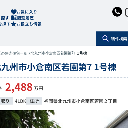
ム
お気に入り
を探す
閲覧履歴
を探す
お役立ち情報
物件検索
北九州市小倉南区若園第7
1号棟
区の建売住宅一覧
北九州市小倉南区若園第7 1号棟
2,488
格
万円
間取り
住所
4LDK
福岡県
北九州市小倉南区
若園
２丁目