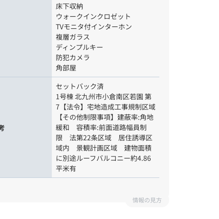
床下収納
ウォークインクロゼット
TVモニタ付インターホン
複層ガラス
ディンプルキー
防犯カメラ
角部屋
セットバック済
1号棟 北九州市小倉南区若園 第
7【法令】宅地造成工事規制区域
【その他制限事項】建蔽率:角地
緩和 容積率:前面道路幅員制
考
限 法第22条区域 居住誘導区
域内 景観計画区域 建物面積
に別途ルーフバルコニー約4.86
平米有
情報の見方