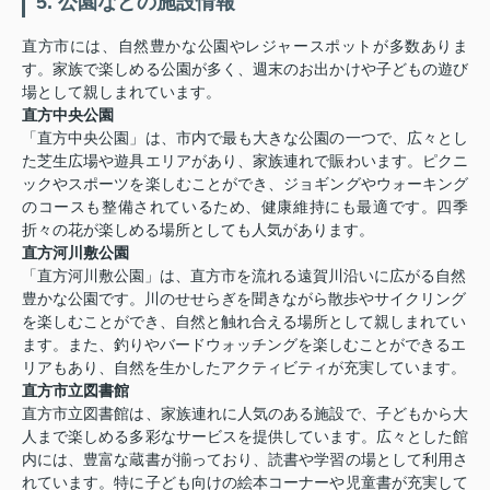
5. 公園などの施設情報
直方市には、自然豊かな公園やレジャースポットが多数ありま
す。家族で楽しめる公園が多く、週末のお出かけや子どもの遊び
場として親しまれています。
直方中央公園
「直方中央公園」は、市内で最も大きな公園の一つで、広々とし
た芝生広場や遊具エリアがあり、家族連れで賑わいます。ピクニ
ックやスポーツを楽しむことができ、ジョギングやウォーキング
のコースも整備されているため、健康維持にも最適です。四季
折々の花が楽しめる場所としても人気があります。
直方河川敷公園
「直方河川敷公園」は、直方市を流れる遠賀川沿いに広がる自然
豊かな公園です。川のせせらぎを聞きながら散歩やサイクリング
を楽しむことができ、自然と触れ合える場所として親しまれてい
ます。また、釣りやバードウォッチングを楽しむことができるエ
リアもあり、自然を生かしたアクティビティが充実しています。
直方市立図書館
直方市立図書館は、家族連れに人気のある施設で、子どもから大
人まで楽しめる多彩なサービスを提供しています。広々とした館
内には、豊富な蔵書が揃っており、読書や学習の場として利用さ
れています。特に子ども向けの絵本コーナーや児童書が充実して