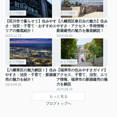
エリア紹介
エリア紹介
【田川市で暮らそう】住みやす
【八幡西区春日台の魅力】住み
さ・治安・子育て・おすすめエ
やすさ・アクセス・学校情報・
リアの徹底紹介！
新築建売の魅力を徹底解説！
2024.12.19
2024.09.30
エリア紹介
エリア紹介
【八幡東区の魅力解説！】住み
【福津市の住みやすさガイド】
やすさ・治安・子育て・新築建
アクセス、子育て、治安、エリ
売の魅力を紹介！
ア情報、福津市の新築建売の魅
力を解説
2024.09.25
2024.09.24
もっと見る
ブログトップへ