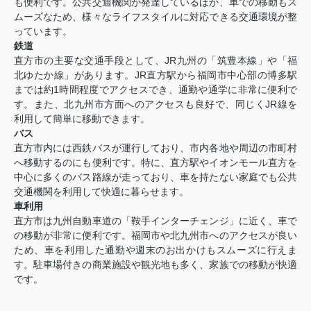
も便利です。公共交通機関が発達しているほか、車での移動もス
ムーズなため、様々なライフスタイルに対応できる交通環境が整
っています。
鉄道
直方市の主要な交通手段として、JR九州の「筑豊本線」や「福
北ゆたか線」があります。JR直方駅から福岡市中心部の博多駅
までは約1時間程度でアクセスでき、通勤や通学に非常に便利で
す。また、北九州市方面へのアクセスも良好で、同じくJR線を
利用して簡単に移動できます。
バス
直方市内には西鉄バスが運行しており、市内各地や周辺の市町村
へ移動するのにも便利です。特に、直方駅やイオンモール直方を
中心に多くのバス路線が走っており、車を持たない家庭でも公共
交通機関を利用して快適に暮らせます。
車利用
直方市は九州自動車道の「鞍手インターチェンジ」に近く、車で
の移動が非常に便利です。福岡市や北九州市へのアクセスが良い
ため、車を利用した通勤や週末のお出かけもスムーズに行えま
す。駐車場付きの商業施設や観光地も多く、家族での移動が快適
です。