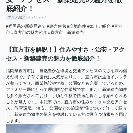
底紹介！
エリア紹介
2024.09.20
#福岡県の新築戸建て
#建売住宅
#立地条件
#エリア紹介
#直方
市
#直方市の魅力紹介
#直方市 新築建売
【直方市を解説！】住みやすさ・治安・アク
セス・新築建売の魅力を徹底紹介！
福岡県直方市は、自然豊かな環境と交通アクセスの良さを兼ね備
えた街で、子育て世代に人気があります。直方市は生活インフラ
が整っており、商業施設や学校、公園なども充実しているため、
ファミリー層にとって理想的な住環境です。また、新築建売物件
も多く販売されており、手頃な価格で快適な暮らしを始められる
ことが魅力です。本記事では、直方市の住みやすさや交通アクセ
ス、教育環境、治安、公園などの施設情報について詳しく紹介
し、新築建売物件の購入を検討している方に役立つ情報をお届け
します。