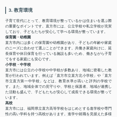
3. 教育環境
子育て世代にとって、教育環境が整っているかは住まいを選ぶ際
の重要なポイントです。直方市には、公立学校や私立学校が充実
しており、子どもたちが安心して学べる環境が整っています。
保育園・幼稚園
直方市内には多くの保育園や幼稚園があり、子どもの年齢や家庭
のニーズに合わせて選ぶことができます。共働き家庭向けに、延
長保育や休日保育を行っている施設も多いため、働きながら子育
てをする家庭にも安心です。
小学校・中学校
直方市には公立の小学校や中学校が多数あり、地域に密着した教
育が行われています。例えば「直方市立直方北小学校」や「直方
市立直方第一中学校」などは、教育水準が高いと評判の学校で
す。また、地域全体での見守りや、学校と保護者、地域が連携し
た活動も盛んで、子どもたちが安心して成長できる環境が整って
います。
高校
直方市には、福岡県立直方高等学校をはじめとする進学校や専門
性の高い学科を持つ高校があります。進学や就職を見据えた多様