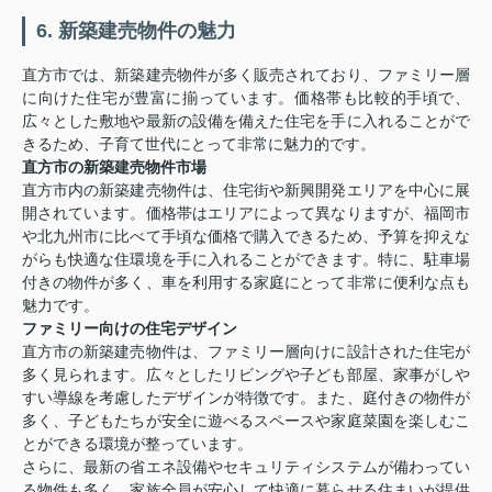
6. 新築建売物件の魅力
直方市では、新築建売物件が多く販売されており、ファミリー層
に向けた住宅が豊富に揃っています。価格帯も比較的手頃で、
広々とした敷地や最新の設備を備えた住宅を手に入れることがで
きるため、子育て世代にとって非常に魅力的です。
直方市の新築建売物件市場
直方市内の新築建売物件は、住宅街や新興開発エリアを中心に展
開されています。価格帯はエリアによって異なりますが、福岡市
や北九州市に比べて手頃な価格で購入できるため、予算を抑えな
がらも快適な住環境を手に入れることができます。特に、駐車場
付きの物件が多く、車を利用する家庭にとって非常に便利な点も
魅力です。
ファミリー向けの住宅デザイン
直方市の新築建売物件は、ファミリー層向けに設計された住宅が
多く見られます。広々としたリビングや子ども部屋、家事がしや
すい導線を考慮したデザインが特徴です。また、庭付きの物件が
多く、子どもたちが安全に遊べるスペースや家庭菜園を楽しむこ
とができる環境が整っています。
さらに、最新の省エネ設備やセキュリティシステムが備わってい
る物件も多く、家族全員が安心して快適に暮らせる住まいが提供