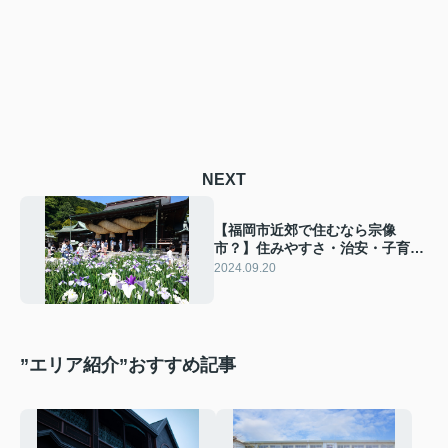
NEXT
【福岡市近郊で住むなら宗像
市？】住みやすさ・治安・子育
て・新築建売の魅力を紹介！
2024.09.20
”エリア紹介”おすすめ記事