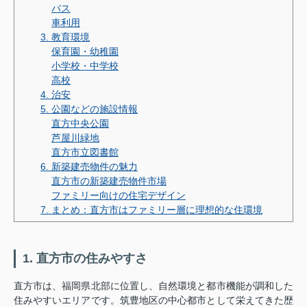
バス
車利用
3. 教育環境
保育園・幼稚園
小学校・中学校
高校
4. 治安
5. 公園などの施設情報
直方中央公園
芦屋川緑地
直方市立図書館
6. 新築建売物件の魅力
直方市の新築建売物件市場
ファミリー向けの住宅デザイン
7. まとめ：直方市はファミリー層に理想的な住環境
1. 直方市の住みやすさ
直方市は、福岡県北部に位置し、自然環境と都市機能が調和した
住みやすいエリアです。筑豊地区の中心都市として栄えてきた歴