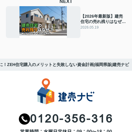
NEXT
【2026年最新版】建売
住宅の売れ残りはなぜ？
購入するメリットや注意
2026.05.19
点を解説|福岡県版|建売
ナビ
に！ZEH住宅購入のメリットと失敗しない資金計画|福岡県版|建売ナビ
0120-356-316
営業時間：水曜日
定休日：09：00～18：00