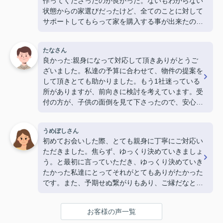
作ってくださったのが良かった。ないもわからない
状態からの家選びだったけど、全てのことに対して
サポートしてもらって家を購入する事が出来たので
感謝しかありません。（20代・男性）
たなさん
良かった:親身になって対応して頂きありがとうご
ざいました。私達の予算に合わせて、物件の提案を
して頂きとても助かりました。もう1社迷っている
所がありますが、前向きに検討を考えています。受
付の方が、子供の面倒を見て下さったので、安心し
て集中して話を聞く事が出来ました。ありがとうご
ざいました。 (30代・男性)
うめぼしさん
初めてお会いした際、とても親身に丁寧にご対応い
ただきました。焦らず、ゆっくり決めていきましょ
う。と最初に言っていただき、ゆっくり決めていき
たかった私達にとってそれがとてもありがたかった
です。また、予期せぬ繋がりもあり、ご縁だなと感
じました。一生に一回の大きな買い物に担当してい
ただき、本当にありがとうございました。(20代・
お客様の声一覧
女性)