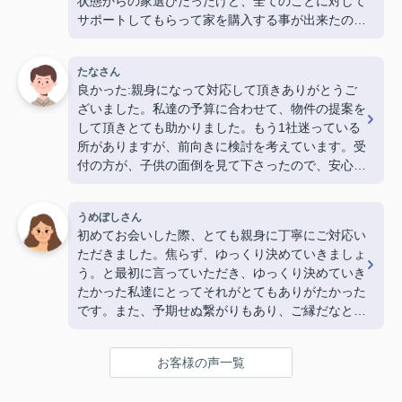
状態からの家選びだったけど、全てのことに対して
サポートしてもらって家を購入する事が出来たので
感謝しかありません。（20代・男性）
たなさん
良かった:親身になって対応して頂きありがとうご
ざいました。私達の予算に合わせて、物件の提案を
して頂きとても助かりました。もう1社迷っている
所がありますが、前向きに検討を考えています。受
付の方が、子供の面倒を見て下さったので、安心し
て集中して話を聞く事が出来ました。ありがとうご
ざいました。 (30代・男性)
うめぼしさん
初めてお会いした際、とても親身に丁寧にご対応い
ただきました。焦らず、ゆっくり決めていきましょ
う。と最初に言っていただき、ゆっくり決めていき
たかった私達にとってそれがとてもありがたかった
です。また、予期せぬ繋がりもあり、ご縁だなと感
じました。一生に一回の大きな買い物に担当してい
ただき、本当にありがとうございました。(20代・
お客様の声一覧
女性)