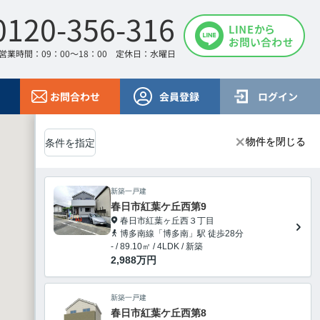
0120-356-316
営業時間：09：00～18：00 定休日：水曜日
お問合わせ
会員登録
ログイン
物件を閉じる
物件を閉じる
条件を指定
新築一戸建
春日市紅葉ケ丘西第9
春日市紅葉ヶ丘西３丁目
博多南線「博多南」駅 徒歩28分
- / 89.10㎡ / 4LDK / 新築
2,988
万円
新築一戸建
春日市紅葉ケ丘西第8