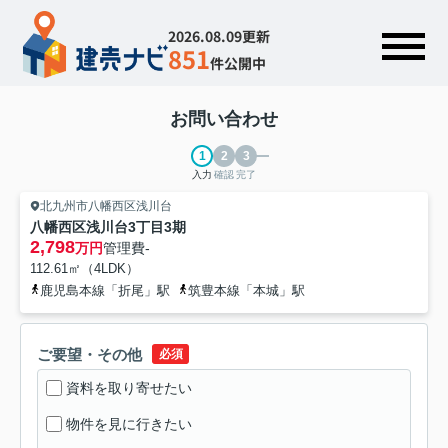
2026.08.09更新
851
件公開中
お問い合わせ
入力
確認
完了
北九州市八幡西区浅川台
八幡西区浅川台3丁目3期
2,798
万円
管理費
-
112.61㎡（4LDK）
鹿児島本線「折尾」駅
筑豊本線「本城」駅
ご要望・その他
必須
資料を取り寄せたい
物件を見に行きたい