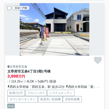
新築一戸建
太宰府市五条
太宰府市五条6丁目3期
1号棟
3,998
万円
- / 114.26㎡ / 4LDK＋S(納戸) /新築
西鉄太宰府線「西鉄五条」駅 徒歩12分
西鉄大牟田線「紫」駅 徒歩27分
駐車2台可
プロパンガス
システムキッチン
カウンターキッチン
食器洗い乾燥機
浴室乾燥機
新築