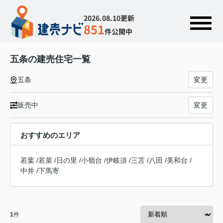
2026.08.10更新
851
件公開中
五条の建売住宅一覧
五条
変更
販売中
変更
おすすめのエリア
若葉
/
若菜
/
日の里
/
小嶺台
/
伊岐須
/
三苫
/
八田
/
美和台
/
中井
/
下馬寄
1
件