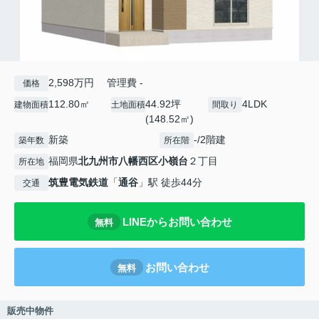
2,598万円 管理費 -
価格
112.80㎡
44.92坪
4LDK
建物面積
土地面積
間取り
(148.52㎡)
新築
-/2階建
築年数
所在階
福岡県
北九州市八幡西区
小嶺台
２丁目
所在地
筑豊電気鉄道
「
通谷
」駅 徒歩44分
交通
LINEからお問い合わせ
無料
お問い合わせ
無料
販売中物件