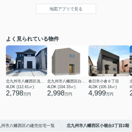
地図アプリで見る
よく見られている物件
北九州市八幡西区浅川台３丁目
北九州市八幡西区白岩町
春日市小倉６丁目
4LDK (112.61㎡)
4LDK (104.33㎡)
4LDK (105.16㎡)
4
2,798
2,998
4,999
万円
万円
万円
九州市八幡西区の建売住宅一覧
北九州市八幡西区小嶺台2丁目2期