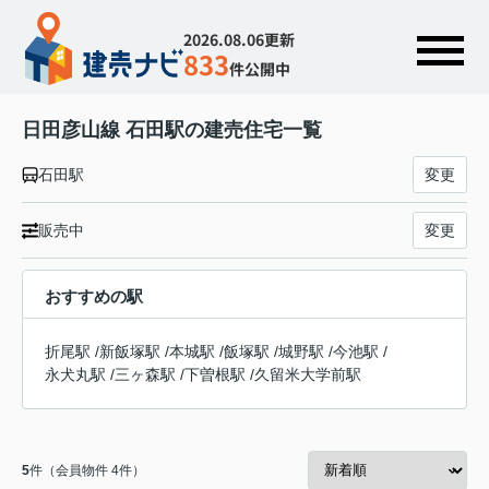
2026.08.06更新
833
件公開中
日田彦山線 石田駅の建売住宅一覧
石田駅
変更
販売中
変更
おすすめの駅
折尾駅
/
新飯塚駅
/
本城駅
/
飯塚駅
/
城野駅
/
今池駅
/
永犬丸駅
/
三ヶ森駅
/
下曽根駅
/
久留米大学前駅
5
件（会員物件 4件）