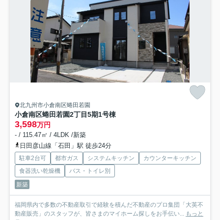
北九州市小倉南区蜷田若園
小倉南区蜷田若園2丁目5期
1号棟
3,598
万円
- / 115.47㎡ / 4LDK /新築
日田彦山線「石田」駅 徒歩24分
駐車2台可
都市ガス
システムキッチン
カウンターキッチン
食器洗い乾燥機
バス・トイレ別
新築
福岡県内で多数の不動産取引で経験を積んだ不動産のプロ集団「大英不
動産販売」のスタッフが、皆さまのマイホーム探しをお手伝い...
もっと