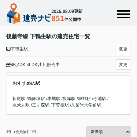
2026.08.09更新
851
件公開中
後藤寺線 下鴨生駅の建売住宅一覧
下鴨生駅
変更
4K,4DK,4LDK以上,販売中
変更
おすすめの駅
折尾駅
/
新飯塚駅
/
本城駅
/
飯塚駅
/
城野駅
/
今池駅
/
永犬丸駅
/
三ヶ森駅
/
下曽根駅
/
久留米大学前駅
1
件（会員物件 1件）