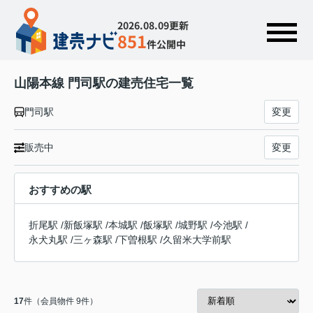
2026.08.09更新
851
件公開中
山陽本線 門司駅の建売住宅一覧
門司駅
変更
販売中
変更
おすすめの駅
折尾駅
/
新飯塚駅
/
本城駅
/
飯塚駅
/
城野駅
/
今池駅
/
永犬丸駅
/
三ヶ森駅
/
下曽根駅
/
久留米大学前駅
17
件（会員物件 9件）