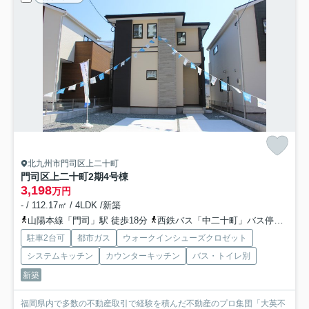
北九州市門司区上二十町
門司区上二十町2期
4号棟
3,198
万円
- / 112.17㎡ / 4LDK /新築
山陽本線「門司」駅 徒歩18分
西鉄バス「中二十町」バス停下車 徒歩5分
駐車2台可
都市ガス
ウォークインシューズクロゼット
システムキッチン
カウンターキッチン
バス・トイレ別
新築
福岡県内で多数の不動産取引で経験を積んだ不動産のプロ集団「大英不