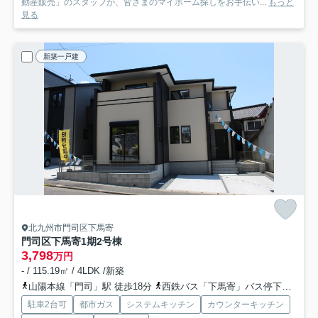
動産販売」のスタッフが、皆さまのマイホーム探しをお手伝い...
もっと
見る
新築一戸建
北九州市門司区下馬寄
門司区下馬寄1期
2号棟
3,798
万円
- / 115.19㎡ / 4LDK /新築
山陽本線「門司」駅 徒歩18分
西鉄バス「下馬寄」バス停下車 徒歩1分
駐車2台可
都市ガス
システムキッチン
カウンターキッチン