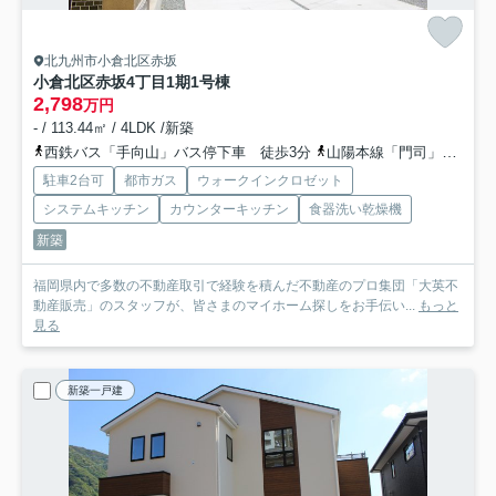
北九州市小倉北区赤坂
小倉北区赤坂4丁目1期
1号棟
2,798
万円
- / 113.44㎡ / 4LDK /新築
西鉄バス「手向山」バス停下車 徒歩3分
山陽本線「門司」駅 徒歩38分
駐車2台可
都市ガス
ウォークインクロゼット
システムキッチン
カウンターキッチン
食器洗い乾燥機
新築
福岡県内で多数の不動産取引で経験を積んだ不動産のプロ集団「大英不
動産販売」のスタッフが、皆さまのマイホーム探しをお手伝い...
もっと
見る
新築一戸建