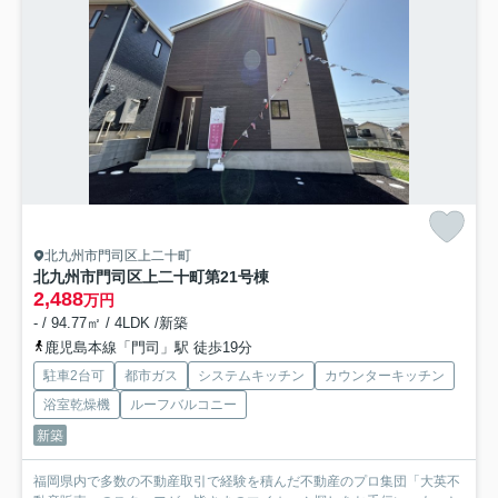
北九州市門司区上二十町
北九州市門司区上二十町第2
1号棟
2,488
万円
- / 94.77㎡ / 4LDK /新築
鹿児島本線「門司」駅 徒歩19分
駐車2台可
都市ガス
システムキッチン
カウンターキッチン
浴室乾燥機
ルーフバルコニー
新築
福岡県内で多数の不動産取引で経験を積んだ不動産のプロ集団「大英不