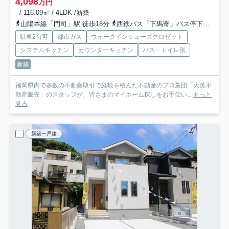
4,098
万円
- / 116.09㎡ / 4LDK /新築
山陽本線「門司」駅 徒歩18分
西鉄バス「下馬寄」バス停下車 徒歩1分
駐車2台可
都市ガス
ウォークインシューズクロゼット
システムキッチン
カウンターキッチン
バス・トイレ別
新築
福岡県内で多数の不動産取引で経験を積んだ不動産のプロ集団「大英不
動産販売」のスタッフが、皆さまのマイホーム探しをお手伝い...
もっと
見る
新築一戸建