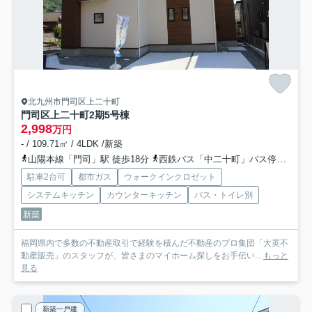
北九州市門司区上二十町
門司区上二十町2期
5号棟
2,998
万円
- / 109.71㎡ / 4LDK /新築
山陽本線「門司」駅 徒歩18分
西鉄バス「中二十町」バス停下車 徒歩5分
駐車2台可
都市ガス
ウォークインクロゼット
システムキッチン
カウンターキッチン
バス・トイレ別
新築
福岡県内で多数の不動産取引で経験を積んだ不動産のプロ集団「大英不
動産販売」のスタッフが、皆さまのマイホーム探しをお手伝い...
もっと
見る
新築一戸建