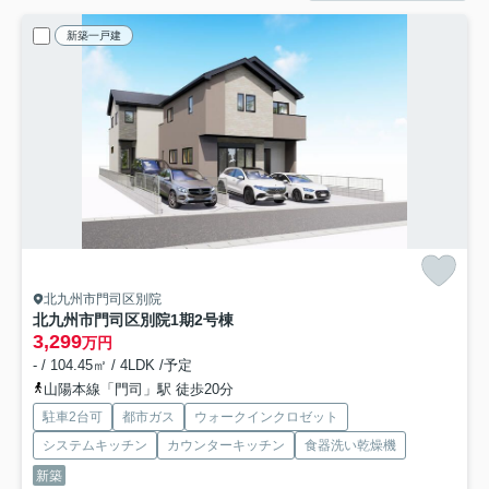
新築一戸建
北九州市門司区別院
北九州市門司区別院1期
2号棟
3,299
万円
- / 104.45㎡ / 4LDK /予定
山陽本線「門司」駅 徒歩20分
駐車2台可
都市ガス
ウォークインクロゼット
システムキッチン
カウンターキッチン
食器洗い乾燥機
新築