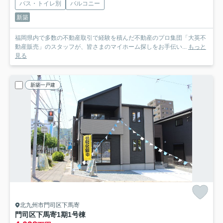
バス・トイレ別
バルコニー
新築
福岡県内で多数の不動産取引で経験を積んだ不動産のプロ集団「大英不
動産販売」のスタッフが、皆さまのマイホーム探しをお手伝い...
もっと
見る
新築一戸建
北九州市門司区下馬寄
門司区下馬寄1期
1号棟