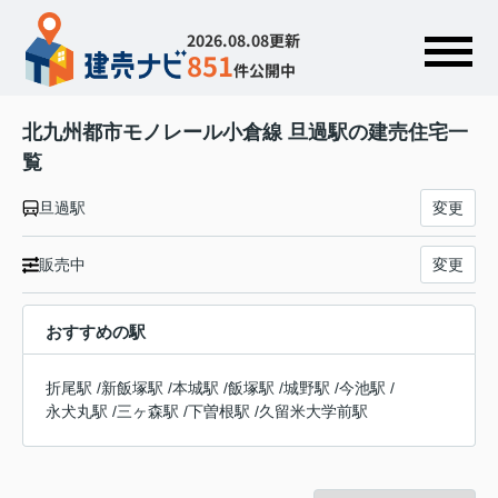
2026.08.08更新
851
件公開中
北九州都市モノレール小倉線 旦過駅の建売住宅一
覧
旦過駅
変更
販売中
変更
おすすめの駅
折尾駅
/
新飯塚駅
/
本城駅
/
飯塚駅
/
城野駅
/
今池駅
/
永犬丸駅
/
三ヶ森駅
/
下曽根駅
/
久留米大学前駅