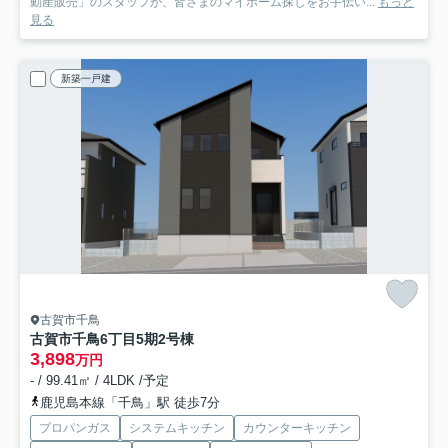
動産販売」のスタッフが、皆さまのマイホーム探しをお手伝い...
もっと
見る
新築一戸建
古賀市千鳥
古賀市千鳥6丁目5期
2号棟
3,898
万円
- / 99.41㎡ / 4LDK /予定
鹿児島本線「千鳥」駅 徒歩7分
プロパンガス
システムキッチン
カウンターキッチン