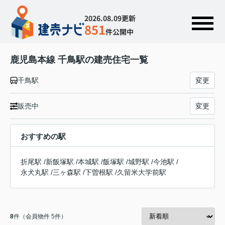
2026.08.09更新
851
件公開中
鹿児島本線 千鳥駅の建売住宅一覧
千鳥駅
変更
販売中
変更
おすすめの駅
折尾駅
/
新飯塚駅
/
本城駅
/
飯塚駅
/
城野駅
/
今池駅
/
永犬丸駅
/
三ヶ森駅
/
下曽根駅
/
久留米大学前駅
8
件（会員物件 5件）