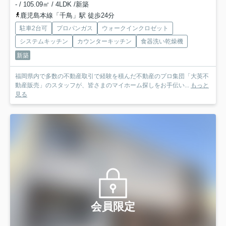
- / 105.09㎡ / 4LDK /新築
鹿児島本線「千鳥」駅 徒歩24分
駐車2台可
プロパンガス
ウォークインクロゼット
システムキッチン
カウンターキッチン
食器洗い乾燥機
新築
福岡県内で多数の不動産取引で経験を積んだ不動産のプロ集団「大英不
動産販売」のスタッフが、皆さまのマイホーム探しをお手伝い...
もっと
見る
会員限定