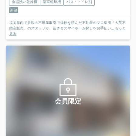
食器洗い乾燥機
浴室乾燥機
バス・トイレ別
新築
福岡県内で多数の不動産取引で経験を積んだ不動産のプロ集団「大英不
動産販売」のスタッフが、皆さまのマイホーム探しをお手伝い...
もっと
見る
会員限定