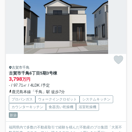
古賀市千鳥
古賀市千鳥6丁目5期
3号棟
3,798
万円
- / 97.71㎡ / 4LDK /予定
鹿児島本線「千鳥」駅 徒歩7分
プロパンガス
ウォークインクロゼット
システムキッチン
カウンターキッチン
食器洗い乾燥機
浴室乾燥機
新築
福岡県内で多数の不動産取引で経験を積んだ不動産のプロ集団「大英不