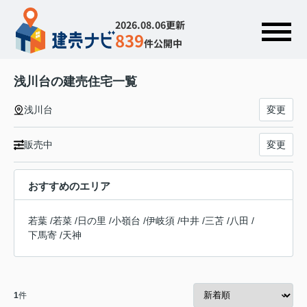
2026.08.06更新
839
件公開中
浅川台の建売住宅一覧
浅川台
変更
販売中
変更
おすすめのエリア
若葉
/
若菜
/
日の里
/
小嶺台
/
伊岐須
/
中井
/
三苫
/
八田
/
下馬寄
/
天神
1
件