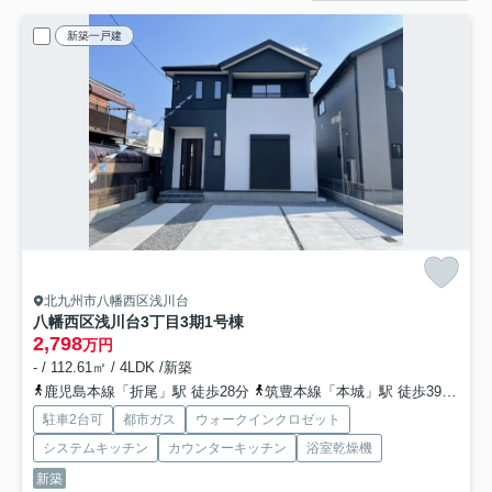
新築一戸建
北九州市八幡西区浅川台
八幡西区浅川台3丁目3期
1号棟
2,798
万円
- / 112.61㎡ / 4LDK /新築
鹿児島本線「折尾」駅 徒歩28分
筑豊本線「本城」駅 徒歩39分
北
駐車2台可
都市ガス
ウォークインクロゼット
システムキッチン
カウンターキッチン
浴室乾燥機
新築