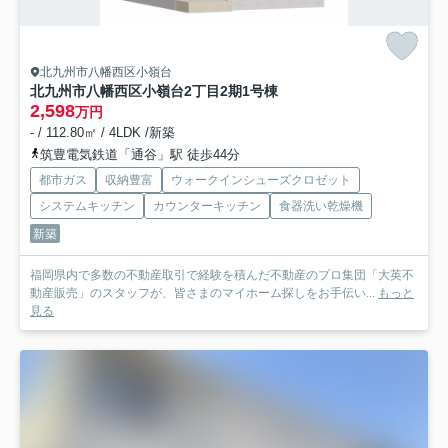
北九州市八幡西区小嶺台
北九州市八幡西区小嶺台2丁目2期
1号棟
2,598
万円
- / 112.80㎡ / 4LDK /新築
筑豊電気鉄道「通谷」駅 徒歩44分
都市ガス
収納豊富
ウォークインシューズクロゼット
システムキッチン
カウンターキッチン
食器洗い乾燥機
新築
福岡県内で多数の不動産取引で経験を積んだ不動産のプロ集団「大英不
動産販売」のスタッフが、皆さまのマイホーム探しをお手伝い...
もっと
見る