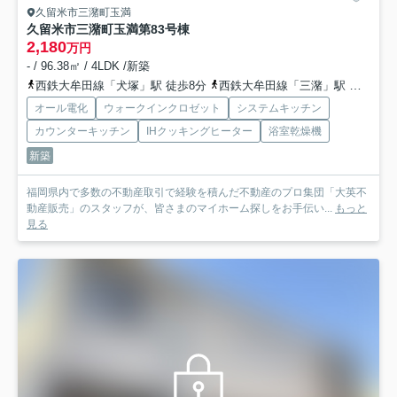
久留米市三潴町玉満
久留米市三潴町玉満第8
3号棟
2,180
万円
- / 96.38㎡ / 4LDK /新築
西鉄大牟田線「犬塚」駅 徒歩8分
西鉄大牟田線「三潴」駅 徒歩19分
オール電化
ウォークインクロゼット
システムキッチン
カウンターキッチン
IHクッキングヒーター
浴室乾燥機
新築
福岡県内で多数の不動産取引で経験を積んだ不動産のプロ集団「大英不
動産販売」のスタッフが、皆さまのマイホーム探しをお手伝い...
もっと
見る