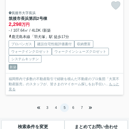
筑後市大字長浜
筑後市長浜第四
2号棟
2,298
万円
- / 107.64㎡ / 4LDK /新築
鹿児島本線「羽犬塚」駅 徒歩17分
プロパンガス
建設住宅性能評価書付
収納豊富
ウォークインクロゼット
ウォークインシューズクロゼット
システムキッチン
新築
福岡県内で多数の不動産取引で経験を積んだ不動産のプロ集団「大英不
動産販売」のスタッフが、皆さまのマイホーム探しをお手伝い...
もっと
見る
3
4
5
6
7
検索条件を変更
まとめてお問い合わせ