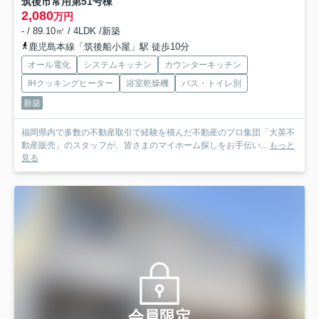
筑後市常用第5
1号棟
2,080
万円
- / 89.10㎡ / 4LDK /新築
鹿児島本線「筑後船小屋」駅 徒歩10分
オール電化
システムキッチン
カウンターキッチン
IHクッキングヒーター
浴室乾燥機
バス・トイレ別
新築
福岡県内で多数の不動産取引で経験を積んだ不動産のプロ集団「大英不
動産販売」のスタッフが、皆さまのマイホーム探しをお手伝い...
もっと
見る
会員限定