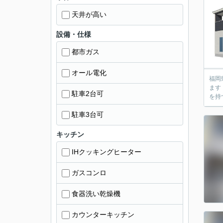
天井が高い
設備・仕様
都市ガス
オール電化
福岡
ます！ 新築の建売住宅のことはもちろんのこと、注文住宅、中古住宅、一戸建て、マンション、土地など
駐車2台可
を持
駐車3台可
キッチン
IHクッキングヒーター
ガスコンロ
食器洗い乾燥機
カウンターキッチン