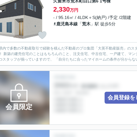
久留米市荒木町白口第6 1号棟
2,330
万円
- / 95.16㎡ / 4LDK＋S(納戸) /予定 /2階建
鹿児島本線
「
荒木
」駅 徒歩5分
県内で多数の不動産取引で経験を積んだ不動産のプロ集団「大英不動産販売」のス
、どの不動産商品についても多くの引き出し
つスタッフが揃っていますので、 「自分たちに合ったマイホームの条件が分からない
会員登録を
会員限定