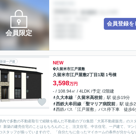
会員登録を
会員限定
新築一戸建
NEW
久留米市
江戸屋敷
久留米市江戸屋敷2丁目1期 1号棟
3,598
万円
- / 108.94㎡ / 4LDK /予定 /2階建
久大本線
「
久留米高校前
」駅 徒歩19分
西鉄大牟田線
「
聖マリア病院前
」駅 徒歩2
西鉄バス「江戸屋敷」バス停下車 徒歩6
県内で多数の不動産取引で経験を積んだ不動産のプロ集団「大英不動産販売」のス
、どの不動産商品についても多くの引き出し
つスタッフが揃っていますので、 「自分たちに合ったマイホームの条件が分からない