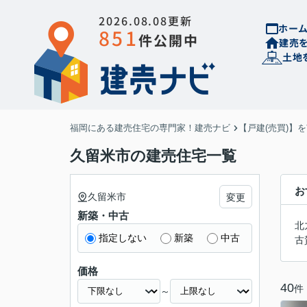
2026.08.08更新
ホー
851
件公開中
建売
土地
福岡にある建売住宅の専門家！建売ナビ
【戸建(売買)】
久留米市の建売住宅一覧
お
久留米市
変更
新築・中古
北
指定しない
新築
中古
古
価格
40
件
～