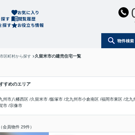
ム
お気に入り
を探す
閲覧履歴
を探す
お役立ち情報
物件検索
久留米市の建売住宅一覧
を市区町村から探す
すすめのエリア
九州市八幡西区
/
久留米市
/
飯塚市
/
北九州市小倉南区
/
福岡市東区
/
北九
賀市
/
宗像市
（会員物件 29件）