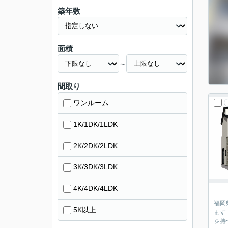
築年数
面積
～
間取り
ワンルーム
1K/1DK/1LDK
2K/2DK/2LDK
3K/3DK/3LDK
4K/4DK/4LDK
福岡
5K以上
ます！ 新築の建売住宅のことはもちろんのこと、注文住宅、中古住宅、一戸建て、マンション、土地など
を持