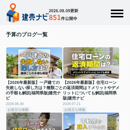
2026.08.09更新
851
件公開中
予算のブログ一覧
【2026年最新版】一戸建ての
【2026年最新版】住宅ローン
失敗しない探し方は？種類ごと
の返済期間は？メリットやデメ
の手順も解説|福岡県版|建売ナ
リットについても解説|福岡県
ビ
版|建売ナビ
2026.06.30
2026.07.21
お役立ち情報
お役立ち情報