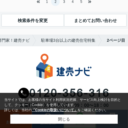
1
2
3
4
5
検索条件を変更
まとめてお問い合わせ
専門家！建売ナビ
駐車場3台以上の建売住宅特集
2ページ目
0120-356-316
当サイトでは、お客様の当サイト利用状況把握、サービス向上検討を目的と
営業時間：水曜日
定休日：09：00～18：00
して、クッキー（Cookie）を使用しています。
詳しくは、当社の
「Cookieの取扱いについて」
をご確認ください。
Powered by株式会社大英不動産販売
閉じる
お問合わせ
ログイン
LINE
会員登録