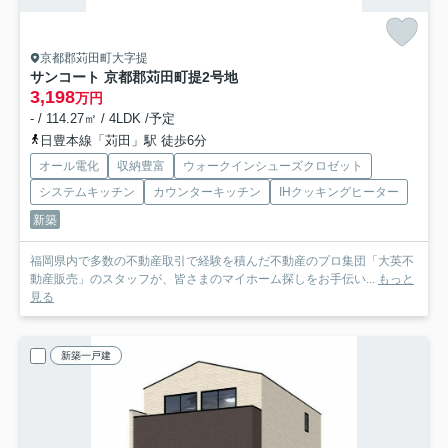
京都郡苅田町大字提
サンコート 京都郡苅田町提
2号地
3,198
万円
- / 114.27㎡ / 4LDK /予定
日豊本線「苅田」駅 徒歩6分
オール電化
収納豊富
ウォークインシューズクロゼット
システムキッチン
カウンターキッチン
IHクッキングヒーター
新築
福岡県内で多数の不動産取引で経験を積んだ不動産のプロ集団「大英不
動産販売」のスタッフが、皆さまのマイホーム探しをお手伝い...
もっと
見る
新築一戸建