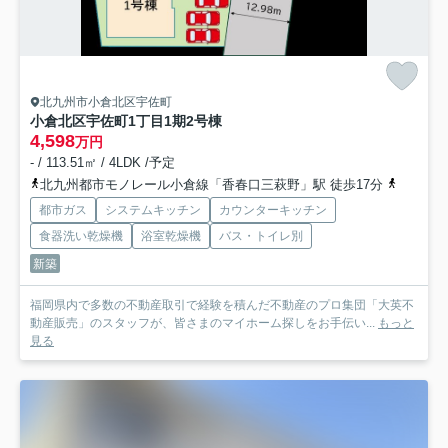
北九州市小倉北区宇佐町
小倉北区宇佐町1丁目1期
2号棟
4,598
万円
- / 113.51㎡ / 4LDK /予定
北九州都市モノレール小倉線「香春口三萩野」駅 徒歩17分
北九州都
都市ガス
システムキッチン
カウンターキッチン
食器洗い乾燥機
浴室乾燥機
バス・トイレ別
新築
福岡県内で多数の不動産取引で経験を積んだ不動産のプロ集団「大英不
動産販売」のスタッフが、皆さまのマイホーム探しをお手伝い...
もっと
見る