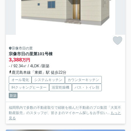
宗像市日の里
宗像市日の里第10
1号棟
3,388
万円
- / 92.34㎡ / 4LDK /新築
鹿児島本線「東郷」駅 徒歩22分
オール電化
システムキッチン
カウンターキッチン
IHクッキングヒーター
浴室乾燥機
バス・トイレ別
新築
福岡県内で多数の不動産取引で経験を積んだ不動産のプロ集団「大英不
動産販売」のスタッフが、皆さまのマイホーム探しをお手伝い...
もっと
見る