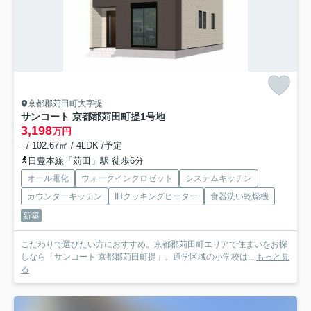
京都郡苅田町大字提
サンコート 京都郡苅田町提
1号地
3,198
万円
- / 102.67㎡ / 4LDK /予定
日豊本線「苅田」駅 徒歩6分
オール電化
ウォークインクロゼット
システムキッチン
カウンターキッチン
IHクッキングヒーター
食器洗い乾燥機
新築
こだわりで選びたい方におすすめ。京都郡苅田町エリアで住まいをお探
しなら「サンコート 京都郡苅田町提」。通学区域の小学校は...
もっと見
る