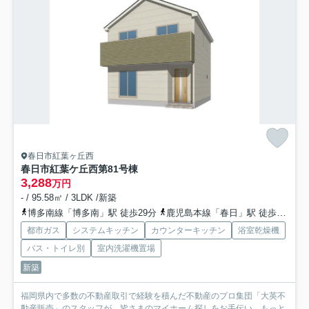
春日市紅葉ヶ丘西
春日市紅葉ケ丘西第8
1号棟
3,288
万円
- / 95.58㎡ / 3LDK /新築
博多南線「博多南」駅 徒歩29分
鹿児島本線「春日」駅 徒歩29分
都市ガス
システムキッチン
カウンターキッチン
浴室乾燥機
バス・トイレ別
室内洗濯機置場
新築
福岡県内で多数の不動産取引で経験を積んだ不動産のプロ集団「大英不
動産販売」のスタッフが、皆さまのマイホーム探しをお手伝い...
もっと